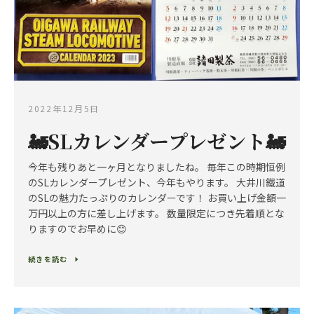
2022年12月5日
🚂SLカレンダープレゼント🚂
Instagram
今年も残りあと一ヶ月となりましたね。 毎年この時期恒例
のSLカレンダープレゼント、今年もやります。 大井川鐵道
のSLの魅力たっぷりのカレンダーです！ お買い上げ金額一
万円以上の方に差し上げます。 数量限定につき先着順とな
も
りますのでお早めに😊
う
続きを読む
一