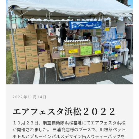
度
検
索
す
る
2022年11月14日
エアフェスタ浜松２０２２
１０月２３日、航空自衛隊浜松基地にてエアフェスタ浜松
が開催されました。 三浦商店様のブースで、川根茶ペット
ボトルとブルーインパルスデザイン缶入りティーバッグを