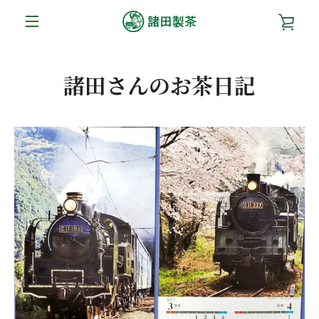
コ
カ
ン
テ
メ
ン
ー
ツ
ニ
諸田さんのお茶日記
に
ト
ス
ュ
キ
を
ッ
ー
プ
す
見
る
る