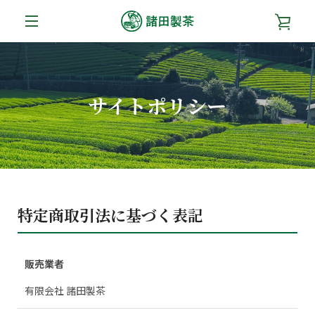
コ
カ
ン
テ
メ
ン
ー
ツ
ニ
に
ト
サイトポリシー
ス
ュ
キ
を
ッ
ー
プ
す
見
る
る
特定商取引法に基づく表記
販売業者
有限会社 諸田製茶