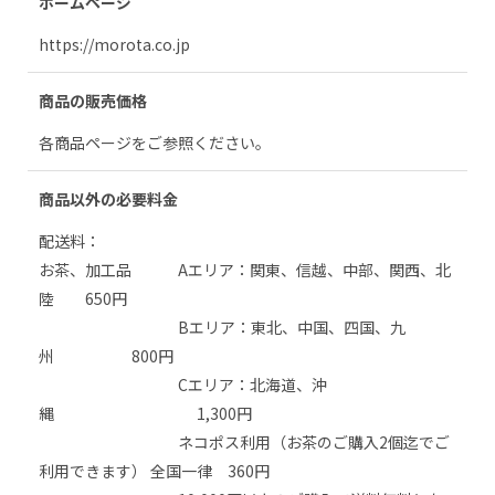
ホームページ
度
https://morota.co.jp
検
商品の販売価格
索
各商品ページをご参照ください。
す
商品以外の必要料金
配送料：
る
お茶、加工品 Aエリア：関東、信越、中部、関西、北
陸 650円
Bエリア：東北、中国、四国、九
州 800円
Cエリア：北海道、沖
縄 1,300円
ネコポス利用（お茶のご購入2個迄でご
利用できます） 全国一律 360円