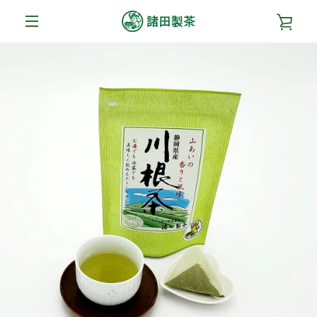
コ
カ
ン
テ
メ
ン
ー
ツ
ニ
前
次
ス
ス
ス
に
ト
ラ
ラ
ラ
ス
ュ
へ
へ
イ
イ
イ
キ
を
ド
ド
ド
ッ
1
2
3
ー
プ
す
見
る
る