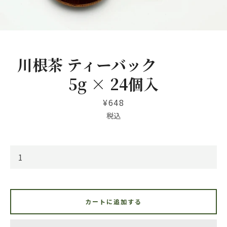
川根茶 ティーバック
5g × 24個入
価
¥648
Instagram
格
税込
も
う
カートに追加する
一