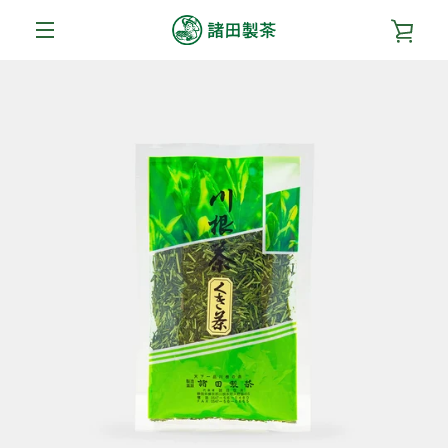
コ
カ
ン
テ
メ
ン
ー
ツ
ニ
前
次
ス
ス
に
ト
ラ
ラ
ス
ュ
へ
へ
イ
イ
キ
を
ド
ド
ッ
1
2
ー
プ
す
見
る
る