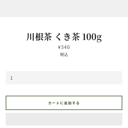
川根茶 くき茶 100g
価
¥540
格
税込
Instagram
も
カートに追加する
う
一