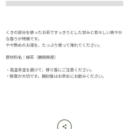
度
検
くきの部分を使ったお茶ですっきりとした甘みと若々しい爽やか
索
な香りが特徴です。
やや熱めのお湯を、たっぷり使って淹れてください。
す
原材料名：
緑茶（静岡県産）
る
・高温多湿を避けて、移り香にご注意ください。
・鮮度が大切です。開封後はお早めにお飲みください。