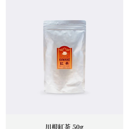
度
検
索
す
る
川根紅茶 50g