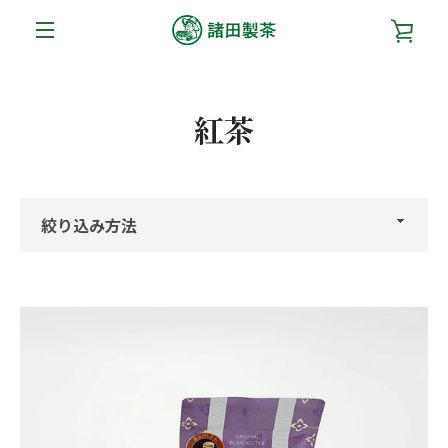
コ
カ
ン
テ
メ
ン
ー
ツ
ニ
紅茶
に
ト
ス
ュ
キ
を
ッ
ー
プ
絞
す
見
り
る
込
る
み
方
法