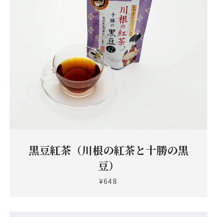
Instagram
黒豆紅茶（川根の紅茶と十勝の黒
も
豆）
う
¥648
一