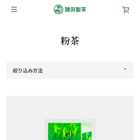
コ
カ
ン
テ
メ
ン
ー
ツ
ニ
粉茶
に
ト
ス
ュ
キ
を
ッ
ー
プ
絞
す
見
り
る
込
る
み
方
法