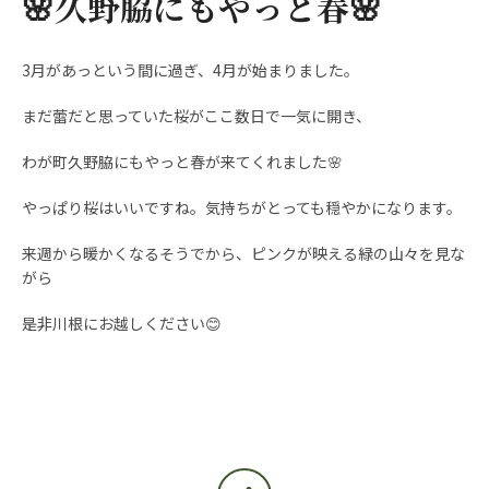
🌸久野脇にもやっと春🌸
3月があっという間に過ぎ、4月が始まりました。
まだ蕾だと思っていた桜がここ数日で一気に開き、
わが町久野脇にもやっと春が来てくれました🌸
やっぱり桜はいいですね。気持ちがとっても穏やかになります。
Instagram
来週から暖かくなるそうでから、ピンクが映える緑の山々を見な
がら
是非川根にお越しください😊
も
う
一