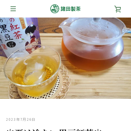
コ
カ
ン
テ
メ
ン
ー
ツ
ニ
に
ト
ス
ュ
キ
を
ッ
ー
プ
す
見
る
る
2023年7月26日