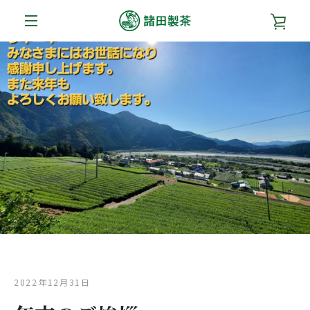
コ
カ
ン
テ
メ
ン
ー
ツ
ニ
に
ト
ス
ュ
キ
を
ッ
ー
プ
す
見
る
る
2022年12月31日